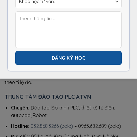
bước vitme. Bước vitme là khoảng cách mà con trượt sẽ
di chuyển được khi trục vitme quay được một vòng. Nếu
động cơ servo gắn trực tiếp vào trục vitme thì khi động
cơ quay được 1 vòng => vitme sẽ di chuyển được một
bước.
Khi sử dụng động cơ servo ta phải cài thông số “Số xung
/ vòng quay” cho driver. Ví dụ, nếu ta cài đặt cho servo
1000 xung / vòng quay => khi chân xung phát được 1000
xung thì vitme di chuyển được một bước và tuyến tính
theo tỉ lệ đó.
TRUNG TÂM ĐÀO TẠO PLC ATVN
Chuyên:
Đào tạo lập trình PLC, thiết kế tủ điện,
autocad, Robot
Hotline:
032.868.3266 (zalo)
– 0965.682.689 (zalo)
Địa chỉ:
105 Lai Xá, Kim Chung, Hoài Đức, Hà Nội