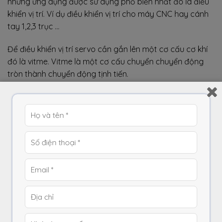
nhưng ứng dụng được sử dụng phổ biến nhất đó là điều
khiển vị trí. Ví dụ điều khiển vị trí cho máy CNC hay cánh
tay 1,2,3 trục …
Để điều khiển vị trí servo cần gắn lên một cơ cấu cơ khí
đó là vitme. Vitme là một cơ cấu chuyển chuyển động
tròn thành chuyển động tịnh tiến.
Động cơ servo gắn với cơ cấu Vitme
Khi sử dụng một bộ vitme ta cần quan tâm đến thông số