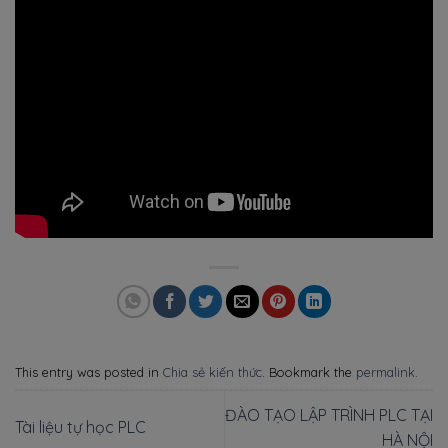
This entry was posted in
Chia sẻ kiến thức
. Bookmark the
permalink
.
ĐÀO TẠO LẬP TRÌNH PLC TẠI
Tài liệu tự học PLC
HÀ NỘI