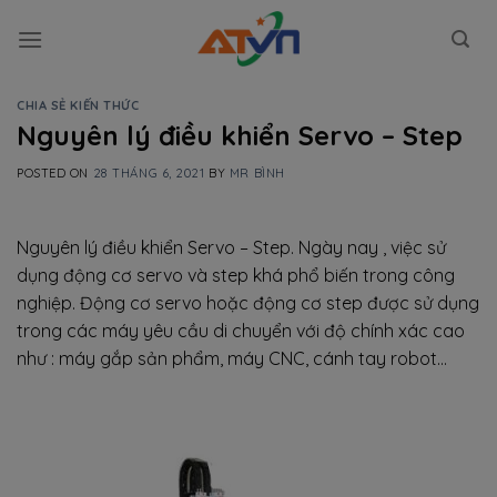
Skip
to
content
CHIA SẺ KIẾN THỨC
Nguyên lý điều khiển Servo – Step
POSTED ON
28 THÁNG 6, 2021
BY
MR BÌNH
Nguyên lý điều khiển Servo – Step. Ngày nay , việc sử
dụng động cơ servo và step khá phổ biến trong công
nghiệp. Động cơ servo hoặc động cơ step được sử dụng
trong các máy yêu cầu di chuyển với độ chính xác cao
như : máy gắp sản phẩm, máy CNC, cánh tay robot…