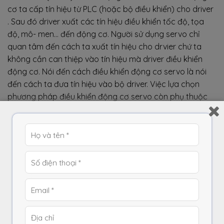
cơ ta cấp tín hiệu từ PLC (hoặc bộ điều khiển) cho driver
. Sau đó driver xuất các tín hiệu điều khiển tốc độ, tọa
độ, mô- men… đến động cơ. Người sử dụng servo chỉ
quan tâm đến cách ta xuất tín hiệu cho drvier chứ ta
không cần can thiệp vào tín hiệu mà driver điều khiển
động cơ. Nói đến cách điều khiển động cơ servo là nói
đến cách ta đưa tín hiệu vào bộ driver. Việc lựa chọn
phương pháp điều khiển động cơ servo còn phụ thuộc
vào việc ta sử dụng chức năng nào của servo. Servo có
3 chức năng chính như sau :
Điều khiển vị trí : Khi sử dụng chức năng này, ta dùng
phương pháp xuất xung PTO để điều khiển
Điều khiển tốc độ : Khi sử dụng chức năng này ta
dùng tín hiệu analog để điều khiển
Điều khiển mô-men : Khi sử dụng chức năng này ta
cũng dùng tín hiệu analog