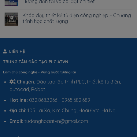
Hướng dẫn tải và cài đặt chi tiết
Th9
Khóa dạy thiết kế tủ điện công nghiệp – Chương
13
trình học chất lượng
Th6
LIÊN HỆ
TRUNG TÂM ĐÀO TẠO PLC ATVN
Làm chủ công nghệ - Vững bước tương lai
Chuyên:
Đào tạo lập trình PLC, thiết kế tủ điện,
autocad, Robot
Hotline:
032.868.3266 - 0965.682.689
Địa chỉ:
105 Lai Xá, Kim Chung, Hoài Đức, Hà Nội
Email:
tudonghoaatvn@gmail.com