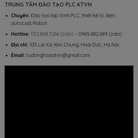
TRUNG TÂM ĐÀO TẠO PLC ATVN
Chuyên:
Đào tạo lập trình PLC, thiết kế tủ điện,
autocad, Robot
Hotline:
032.868.3266 (zalo)
– 0965.682.689 (zalo)
Địa chỉ:
105 Lai Xá, Kim Chung, Hoài Đức, Hà Nội
Email:
tudonghoaatvn@gmail.com