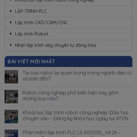
LẬP TRÌNH PLC
Lập trình CAD/CAM/CNC
Lập trình Robot
Nhận lập trình dây chuyền tự động hóa
BÀI VIẾT MỚI NHẤT
Tại sao robot lại quan trọng trong ngành điện tử
13
và bán dẫn?
Th9
Robot công nghiệp phổ biến hiện nay gồm
12
những loại nào?
Th9
Khoá học lập trình robot công nghiệp: Đào tạo
11
chuyên sâu – Đăng ký khóa học ngay tại ATVN
Th9
Phần mềm lập trình PLC LS XG5000_V4.24 –
06