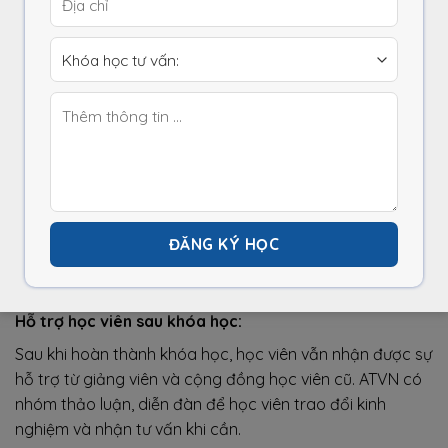
Học trên phần mềm chuyên dụng:
Nam Bắc TínHọc viên sẽ được hướng dẫn sử dụng các
phần mềm thiết kế tủ điện phổ biến. Giúp nâng cao hiệu
suất làm việc và thiết kế chuyên nghiệp hơn.
Thực hành thực tế trên các dự án thật:
ATVN không chỉ dạy lý thuyết mà còn tập trung vào
thực hành. Học viên sẽ được thực hành đấu nối, thiết kế
tủ điện theo các dự án thực tế. Giúp nắm bắt nhanh quy
trình làm việc trong doanh nghiệp.
Hỗ trợ học viên sau khóa học:
Sau khi hoàn thành khóa học, học viên vẫn nhận được sự
hỗ trợ từ giảng viên và cộng đồng học viên cũ. ATVN có
nhóm thảo luận, diễn đàn để học viên trao đổi kinh
nghiệm và nhận tư vấn khi cần.