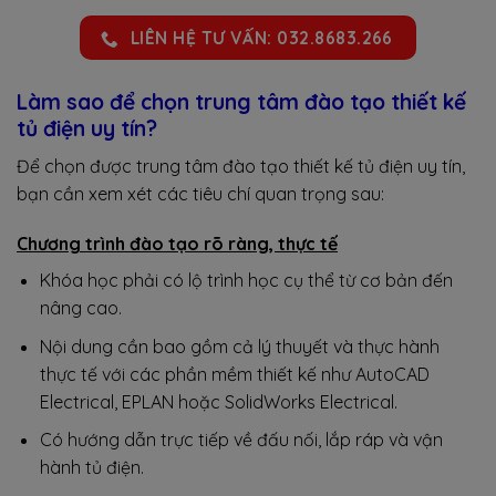
LIÊN HỆ TƯ VẤN: 032.8683.266
Làm sao để chọn trung tâm đào tạo thiết kế
tủ điện uy tín?
Để chọn được trung tâm đào tạo thiết kế tủ điện uy tín,
bạn cần xem xét các tiêu chí quan trọng sau:
Chương trình đào tạo rõ ràng, thực tế
Khóa học phải có lộ trình học cụ thể từ cơ bản đến
nâng cao.
Nội dung cần bao gồm cả lý thuyết và thực hành
thực tế với các phần mềm thiết kế như AutoCAD
Electrical, EPLAN hoặc SolidWorks Electrical.
Có hướng dẫn trực tiếp về đấu nối, lắp ráp và vận
hành tủ điện.