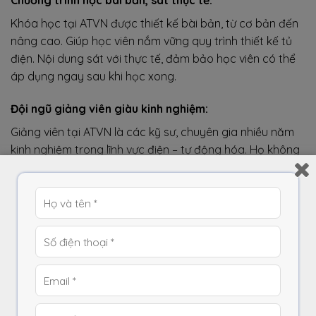
Chương trình học bài bản, sát thực tế:
Khóa học tại ATVN được thiết kế bài bản, từ cơ bản đến
nâng cao. Giúp học viên nắm vững quy trình thiết kế tủ
điện. Nội dung sát với thực tế, đảm bảo học viên có thể
áp dụng ngay sau khi học xong.
Đội ngũ giảng viên giàu kinh nghiệm:
Giảng viên tại ATVN là các kỹ sư, chuyên gia nhiều năm
kinh nghiệm trong lĩnh vực điện – tự động hóa. Họ không
chỉ giỏi về chuyên môn mà còn có kỹ năng giảng dạy.
Giúp học viên dễ dàng tiếp thu kiến thức.
Cung cấp kiến thức từ cơ bản đến nâng cao:
Khóa học tại ATVN phù hợp với cả người mới bắt đầu. Và
những người đã có kinh nghiệm muốn nâng cao tay
nghề. Chương trình giảng dạy bao gồm nguyên lý hoạt
động, thiết kế sơ đồ mạch, lựa chọn thiết bị, lập trình PLC,
đấu nối tủ điện…