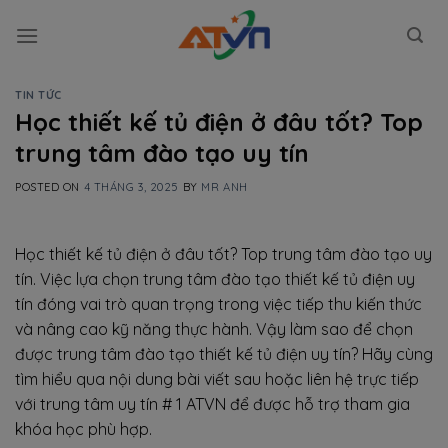
Skip
to
content
TIN TỨC
Học thiết kế tủ điện ở đâu tốt? Top
trung tâm đào tạo uy tín
POSTED ON
4 THÁNG 3, 2025
BY
MR ANH
Học thiết kế tủ điện ở đâu tốt? Top trung tâm đào tạo uy
tín. Việc lựa chọn trung tâm đào tạo thiết kế tủ điện uy
tín đóng vai trò quan trọng trong việc tiếp thu kiến thức
và nâng cao kỹ năng thực hành. Vậy làm sao để chọn
được trung tâm đào tạo thiết kế tủ điện uy tín? Hãy cùng
tìm hiểu qua nội dung bài viết sau hoặc liên hệ trực tiếp
với trung tâm uy tín # 1 ATVN để được hỗ trợ tham gia
khóa học phù hợp.