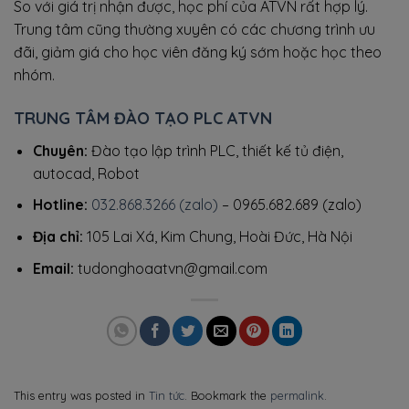
So với giá trị nhận được, học phí của ATVN rất hợp lý.
Trung tâm cũng thường xuyên có các chương trình ưu
đãi, giảm giá cho học viên đăng ký sớm hoặc học theo
nhóm.
TRUNG TÂM ĐÀO TẠO PLC ATVN
Chuyên:
Đào tạo lập trình PLC, thiết kế tủ điện,
autocad, Robot
Hotline:
032.868.3266 (zalo)
– 0965.682.689 (zalo)
Địa chỉ:
105 Lai Xá, Kim Chung, Hoài Đức, Hà Nội
Email:
tudonghoaatvn@gmail.com
This entry was posted in
Tin tức
. Bookmark the
permalink
.