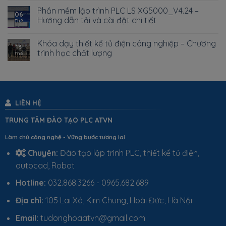
Phần mềm lập trình PLC LS XG5000_V4.24 –
06
Hướng dẫn tải và cài đặt chi tiết
Th9
Khóa dạy thiết kế tủ điện công nghiệp – Chương
13
trình học chất lượng
Th6
LIÊN HỆ
TRUNG TÂM ĐÀO TẠO PLC ATVN
Làm chủ công nghệ - Vững bước tương lai
Chuyên:
Đào tạo lập trình PLC, thiết kế tủ điện,
autocad, Robot
Hotline:
032.868.3266 - 0965.682.689
Địa chỉ:
105 Lai Xá, Kim Chung, Hoài Đức, Hà Nội
Email:
tudonghoaatvn@gmail.com