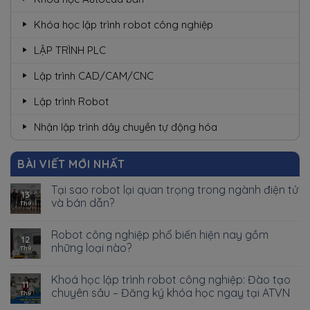
Khóa học lập trình robot công nghiệp
LẬP TRÌNH PLC
Lập trình CAD/CAM/CNC
Lập trình Robot
Nhận lập trình dây chuyền tự động hóa
BÀI VIẾT MỚI NHẤT
Tại sao robot lại quan trọng trong ngành điện tử
13
và bán dẫn?
Th9
Robot công nghiệp phổ biến hiện nay gồm
12
những loại nào?
Th9
Khoá học lập trình robot công nghiệp: Đào tạo
11
chuyên sâu – Đăng ký khóa học ngay tại ATVN
Th9