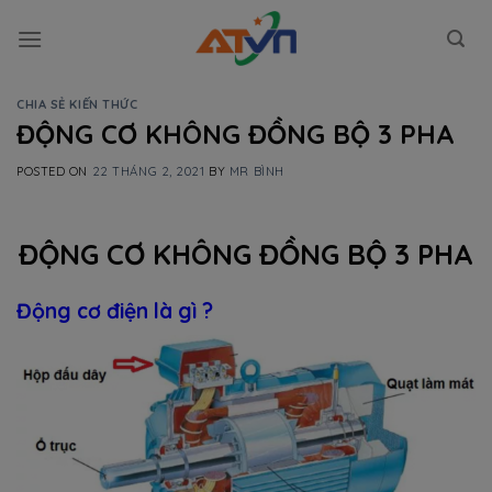
Skip
to
content
CHIA SẺ KIẾN THỨC
ĐỘNG CƠ KHÔNG ĐỒNG BỘ 3 PHA
POSTED ON
22 THÁNG 2, 2021
BY
MR BÌNH
ĐỘNG CƠ KHÔNG ĐỒNG BỘ 3 PHA
Động cơ điện là gì ?