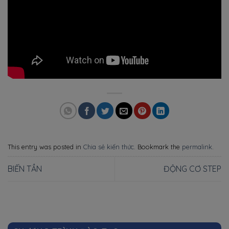
This entry was posted in
Chia sẻ kiến thức
. Bookmark the
permalink
.
BIẾN TẦN
ĐỘNG CƠ STEP