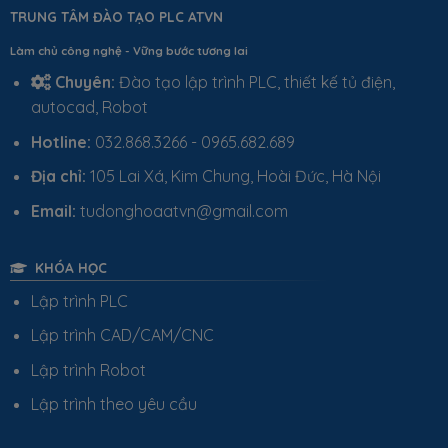
TRUNG TÂM ĐÀO TẠO PLC ATVN
Làm chủ công nghệ - Vững bước tương lai
Chuyên:
Đào tạo lập trình PLC, thiết kế tủ điện,
autocad, Robot
Hotline:
032.868.3266 - 0965.682.689
Địa chỉ:
105 Lai Xá, Kim Chung, Hoài Đức, Hà Nội
Email:
tudonghoaatvn@gmail.com
KHÓA HỌC
Lập trình PLC
Lập trình CAD/CAM/CNC
Lập trình Robot
Lập trình theo yêu cầu