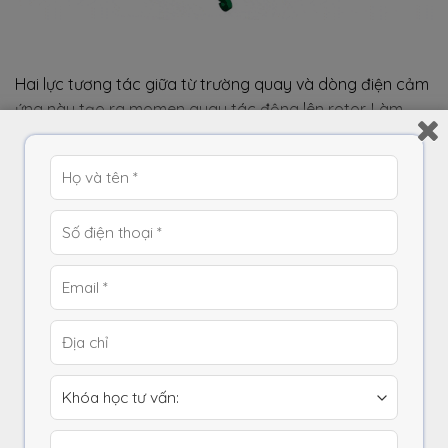
Hai lực tương tác giữa từ trường quay và dòng điện cảm
ứng này tạo ra momen quay tác động lên rotor. Làm
rotor quay theo chiều của từ trường với tốc độ gần
bằng tốc độ của từ trường quay.
Video dưới đây giải thích rõ nguyên lý hoạt động của
động cơ không đồng bộ 3 pha
TRUNG TÂM ĐÀO TẠO PLC ATVN
Chuyên:
Đào tạo lập trình PLC, thiết kế tủ điện,
autocad, Robot
Hotline:
032.868.3266 (zalo)
– 0965.682.689 (zalo)
Địa chỉ:
105 Lai Xá, Kim Chung, Hoài Đức, Hà Nội
Email:
tudonghoaatvn@gmail.com