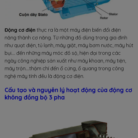
Động cơ điện
thực ra là một máy điện biến đổi điện
năng thành cơ năng. Từ những đồ dùng trong gia đình
như quạt điện, tủ lạnh, máy giặt, máy bơm nước, máy hút
bụi…. đến những máy móc đồ sộ, hiện đại trong các
ngày công nghiệp sản xuất như máy khoan, máy tiện,
máy trộn….thậm chí đến ổ cứng, ổ quang trong công
nghệ máy tính đều là động cơ điện.
Cấu tạo và nguyên lý hoạt động của động cơ
không đồng bộ 3 pha