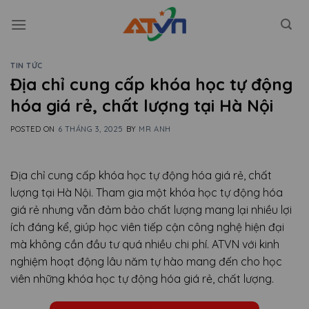
Skip
to
content
TIN TỨC
Địa chỉ cung cấp khóa học tự động
hóa giá rẻ, chất lượng tại Hà Nội
POSTED ON
6 THÁNG 3, 2025
BY
MR ANH
Địa chỉ cung cấp khóa học tự động hóa giá rẻ, chất
lượng tại Hà Nội. Tham gia một khóa học tự động hóa
giá rẻ nhưng vẫn đảm bảo chất lượng mang lại nhiều lợi
ích đáng kể, giúp học viên tiếp cận công nghệ hiện đại
mà không cần đầu tư quá nhiều chi phí. ATVN với kinh
nghiệm hoạt động lâu năm tự hào mang đến cho học
viên những khóa học tự động hóa giá rẻ, chất lượng.