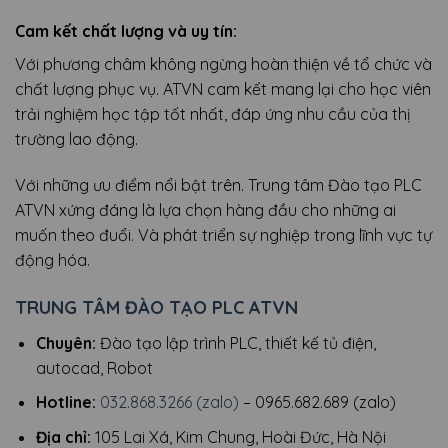
Cam kết chất lượng và uy tín:
Với phương châm không ngừng hoàn thiện về tổ chức và
chất lượng phục vụ. ATVN cam kết mang lại cho học viên
trải nghiệm học tập tốt nhất, đáp ứng nhu cầu của thị
trường lao động.
Với những ưu điểm nổi bật trên. Trung tâm Đào tạo PLC
ATVN xứng đáng là lựa chọn hàng đầu cho những ai
muốn theo đuổi. Và phát triển sự nghiệp trong lĩnh vực tự
động hóa.
TRUNG TÂM ĐÀO TẠO PLC ATVN
Chuyên:
Đào tạo lập trình PLC, thiết kế tủ điện,
autocad, Robot
Hotline:
032.868.3266 (zalo)
– 0965.682.689 (zalo)
Địa chỉ:
105 Lai Xá, Kim Chung, Hoài Đức, Hà Nội