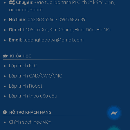
Chuyên:
Đào tạo lập trình PLC, thiết kế tủ điện,
autocad, Robot
Hotline:
032.868.3266 - 0965.682.689
Địa chỉ:
105 Lai Xá, Kim Chung, Hoài Đức, Hà Nội
Email:
tudonghoaatvn@gmail.com
KHÓA HỌC
Lập trình PLC
Lập trình CAD/CAM/CNC
Lập trình Robot
Lập trình theo yêu cầu
HỖ TRỢ KHÁCH HÀNG
Chính sách học viên