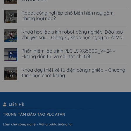
Robot công nghiệp phổ biến hiện nay gồm
12
những loại nào?
Th9
Khoá học lập trình robot công nghiệp: Đào tạo
11
chuyên sâu – Đăng ký khóa học ngay tại ATVN
Th9
Phần mềm lập trình PLC LS XG5000_V4.24 –
06
Hướng dẫn tải và cài đặt chi tiết
Th9
Khóa dạy thiết kế tủ điện công nghiệp – Chương
13
trình học chất lượng
Th6
LIÊN HỆ
TRUNG TÂM ĐÀO TẠO PLC ATVN
Làm chủ công nghệ - Vững bước tương lai