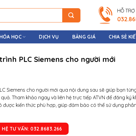
HỖ TRỢ 
032.86
HÓA HỌC
DỊCH VỤ
BẢNG GIÁ
CHIA SẺ KI
rình PLC Siemens cho người mới
PLC Siemens cho người mới qua nội dung sau sẽ giúp bạn từn
quả. Tham khảo ngay và liên hệ trực tiếp ATVN để đăng ký 
ó được kiến thức phù hợp, giúp đảm bảo có thể sử dụng ph
N HỆ TƯ VẤN: 032.8683.266