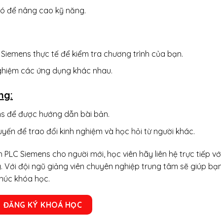
hó để nâng cao kỹ năng.
C Siemens thực tế để kiểm tra chương trình của bạn.
 nghiệm các ứng dụng khác nhau.
ng:
ns để được hướng dẫn bài bản.
yến để trao đổi kinh nghiệm và học hỏi từ người khác.
LC Siemens cho người mới, học viên hãy liên hệ trực tiếp vớ
 Với đội ngũ giảng viên chuyên nghiệp trung tâm sẽ giúp bạ
thúc khóa học.
ĐĂNG KÝ KHOÁ HỌC