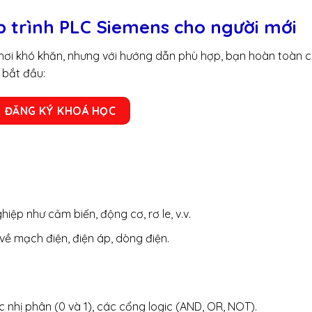
 trình PLC Siemens cho người mới
 hơi khó khăn, nhưng với hướng dẫn phù hợp, bạn hoàn toàn c
 bắt đầu:
ĐĂNG KÝ KHOÁ HỌC
hiệp như cảm biến, động cơ, rơ le, v.v.
ề mạch điện, điện áp, dòng điện.
c nhị phân (0 và 1), các cổng logic (AND, OR, NOT).