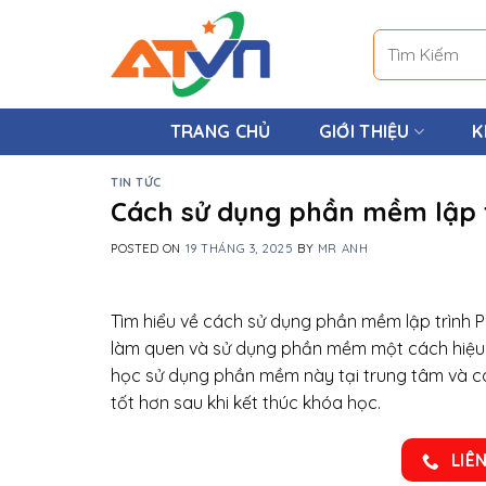
Skip
to
Tìm
content
kiếm:
TRANG CHỦ
GIỚI THIỆU
K
TIN TỨC
Cách sử dụng phần mềm lập t
POSTED ON
19 THÁNG 3, 2025
BY
MR ANH
Tìm hiểu về cách sử dụng phần mềm lập trình 
làm quen và sử dụng phần mềm một cách hiệu 
học sử dụng phần mềm này tại trung tâm và c
tốt hơn sau khi kết thúc khóa học.
LIÊ