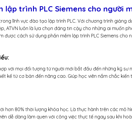
lập trình PLC Siemens cho người m
ong lĩnh vực đào tạo lập trình PLC. Với chương trình giảng d
p, ATVN luôn là lựa chọn đáng tin cậy cho những ai muốn ph
ắm được cách sử dụng phần mềm lập trình PLC Siemens cho n
iểu:
hợp với mọi đối tượng từ người mới bắt đầu đến những kỹ sư
ết kế từ cơ bản đến nâng cao. Giúp học viên nắm chắc kiến 
ới hơn 80% thời lượng khóa học. Là thực hành trên các mô hì
viên dễ dàng làm quen với công việc thực tế ngay sau khi ho