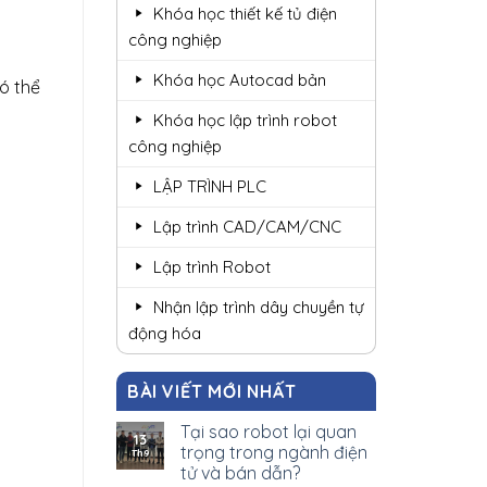
Khóa học thiết kế tủ điện
công nghiệp
Khóa học Autocad bản
ó thể
Khóa học lập trình robot
công nghiệp
LẬP TRÌNH PLC
Lập trình CAD/CAM/CNC
Lập trình Robot
Nhận lập trình dây chuyền tự
động hóa
BÀI VIẾT MỚI NHẤT
Tại sao robot lại quan
13
trọng trong ngành điện
Th9
tử và bán dẫn?