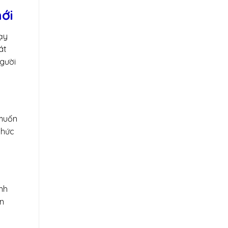
ới
ạy
át
gười
 muốn
thức
nh
àn