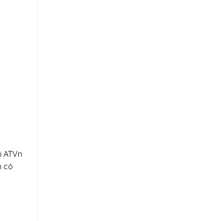
i ATVn
n có