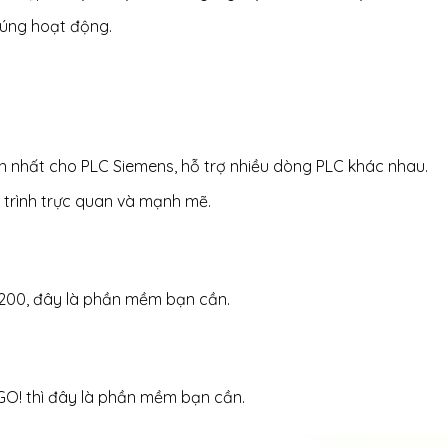
húng hoạt động.
n nhất cho PLC Siemens, hỗ trợ nhiều dòng PLC khác nhau.
 trình trực quan và mạnh mẽ.
-200, đây là phần mềm bạn cần.
GO! thì đây là phần mềm bạn cần.