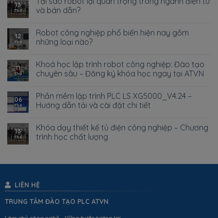
Tại sao robot lại quan trọng trong ngành điện tử
13
và bán dẫn?
Th9
Robot công nghiệp phổ biến hiện nay gồm
12
những loại nào?
Th9
Khoá học lập trình robot công nghiệp: Đào tạo
11
chuyên sâu – Đăng ký khóa học ngay tại ATVN
Th9
Phần mềm lập trình PLC LS XG5000_V4.24 –
06
Hướng dẫn tải và cài đặt chi tiết
Th9
Khóa dạy thiết kế tủ điện công nghiệp – Chương
13
trình học chất lượng
Th6
LIÊN HỆ
TRUNG TÂM ĐÀO TẠO PLC ATVN
Làm chủ công nghệ - Vững bước tương lai