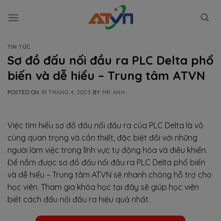
Skip
to
content
TIN TỨC
Sơ đồ đấu nối đầu ra PLC Delta phổ
biến và dễ hiểu – Trung tâm ATVN
POSTED ON
10 THÁNG 4, 2025
BY
MR ANH
Việc tìm hiểu sơ đồ đấu nối đầu ra của PLC Delta là vô
cùng quan trọng và cần thiết, đặc biệt đối với những
người làm việc trong lĩnh vực tự động hóa và điều khiển.
Để nắm được sơ đồ đấu nối đầu ra PLC Delta phổ biến
và dễ hiểu – Trung tâm ATVN sẽ nhanh chóng hỗ trợ cho
học viên. Tham gia khóa học tại đây sẽ giúp học viên
biết cách đấu nối đầu ra hiệu quả nhất.