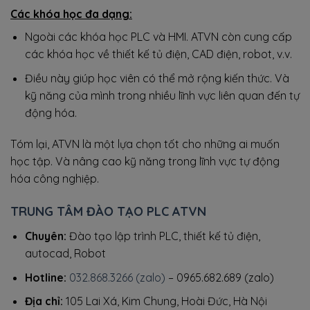
Các khóa học đa dạng:
Ngoài các khóa học PLC và HMI. ATVN còn cung cấp
các khóa học về thiết kế tủ điện, CAD điện, robot, v.v.
Điều này giúp học viên có thể mở rộng kiến thức. Và
kỹ năng của mình trong nhiều lĩnh vực liên quan đến tự
động hóa.
Tóm lại, ATVN là một lựa chọn tốt cho những ai muốn
học tập. Và nâng cao kỹ năng trong lĩnh vực tự động
hóa công nghiệp.
TRUNG TÂM ĐÀO TẠO PLC ATVN
Chuyên:
Đào tạo lập trình PLC, thiết kế tủ điện,
autocad, Robot
Hotline:
032.868.3266 (zalo)
– 0965.682.689 (zalo)
Địa chỉ:
105 Lai Xá, Kim Chung, Hoài Đức, Hà Nội