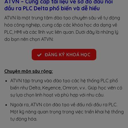
ATVN – Cung cấp tài liệu về sơ đồ đấu nối
đầu ra PLC Delta phổ biến và dễ hiểu
ATVN là một trung tâm đào tạo chuyên sâu về tự động
hóa công nghiệp, cung cấp các khóa học đa dạng về
PLC, HMI và các lĩnh vực liên quan. Dưới đây là những lý
do bạn nên chọn ATVN:
ĐĂNG KÝ KHOÁ HỌC
Chuyên môn sâu rộng:
ATVN tập trung vào đào tạo các hệ thống PLC phổ
biến như Delta, Keyence, Omron, v.v.. Giúp học viên có
sự lựa chọn linh hoạt và phù hợp với nhu cầu.
Ngoài ra, ATVN còn đào tạo về đấu nối đầu ra PLC.
Một kỹ năng quan trọng trong việc triển khai hệ thống
tự động hóa.