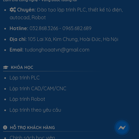
Chuyên:
Đào tạo lập trình PLC, thiết kế tủ điện,
autocad, Robot
Hotline:
032.868.3266 - 0965.682.689
Địa chỉ:
105 Lai Xá, Kim Chung, Hoài Đức, Hà Nội
Email:
tudonghoaatvn@gmail.com
KHÓA HỌC
Lập trình PLC
Lập trình CAD/CAM/CNC
Lập trình Robot
Lập trình theo yêu cầu
HỖ TRỢ KHÁCH HÀNG
Chính sách học viên