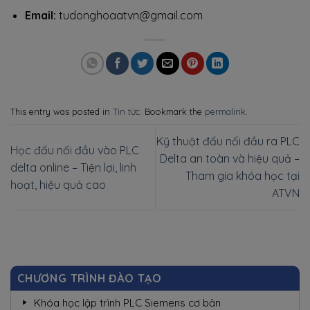
Email:
tudonghoaatvn@gmail.com
This entry was posted in
Tin tức
. Bookmark the
permalink
.
Kỹ thuật đấu nối đầu ra PLC
Học đấu nối đầu vào PLC
Delta an toàn và hiệu quả –
delta online – Tiện lợi, linh
Tham gia khóa học tại
hoạt, hiệu quả cao
ATVN
CHƯƠNG TRÌNH ĐÀO TẠO
Khóa học lập trình PLC Siemens cơ bản