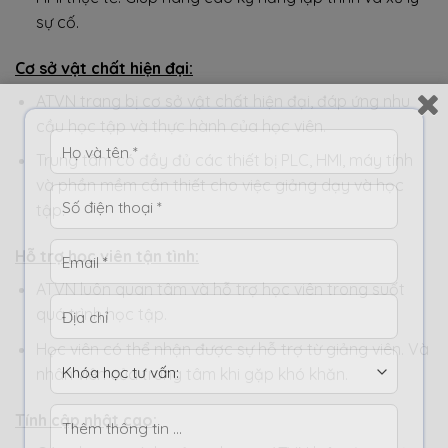
sự cố.
Cơ sở vật chất hiện đại:
ATVN trang bị cơ sở vật chất hiện đại, đáp ứng nhu
cầu học tập và thực hành của học viên.
Trung tâm có đầy đủ các thiết bị PLC, HMI, máy tính
và phần mềm cần thiết cho việc giảng dạy và học
tập.
Hỗ trợ học viên tận tình:
ATVN luôn quan tâm và hỗ trợ học viên trong suốt
quá trình học tập.
Học viên có thể nhận được sự hỗ trợ từ giảng viên. Và
nhân viên của trung tâm khi gặp khó khăn.
Tính cập nhật cao: