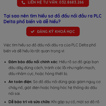
LIÊN HỆ TƯ VẤN: 032.8683.266
Tại sao nên tìm hiểu sơ đồ đấu nối đầu ra PLC
Delta phổ biến và dễ hiểu?
ĐĂNG KÝ KHOÁ HỌC
Việc tìm hiểu sơ đồ đấu nối đầu ra của PLC Delta phổ
biến và dễ hiểu là rất quan trọng vì:
Đảm bảo đấu nối chính xác:
Hiểu rõ sơ đồ giúp bạn
đấu dây đúng cách, tránh các lỗi như ngắn mạch,
đấu nhầm cực, hoặc hỏng thiết bị.
An toàn điện:
Sơ đồ đấu nối đúng giúp giảm nguy cơ
cháy nổ, giật điện hoặc hỏng hóc hệ thống do đấu
nối sai.
Dễ bảo trì và sửa chữa:
Khi gặp sự cố, một sơ đồ rõ