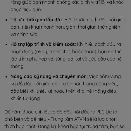
ràng giúp bạn nhanh chóng xác định vị trí lỗi và khắc
phục hiệu quả.
Tối ưu thời gian lắp đặt:
Biết trước cách đấu nối giúp
bạn triển khai nhanh hơn, giảm thời gian thử nghiệm
và chỉnh sửa.
Hỗ trợ lập trình và kiểm soát:
Khi hiểu cách đầu ra
hoạt động (relay, transistor, hoặc triac), bạn có thể
lập trình phù hợp với từng loại tải và yêu cầu của hệ
thống.
Nâng cao kỹ năng và chuyên môn:
Việc nắm vững
sơ đồ đấu nối giúp bạn tự tin hơn trong công việc,
đặc biệt khi thiết kế hoặc triển khai hệ thống điều
khiển tự động.
Để nắm được chi tiết sơ đồ đấu nối đầu ra PLC Delta
phổ biến và dễ hiểu – Trung tâm ATVN sẽ là lựa chọn
thích hợp nhất. Đăng ký khóa học tại trung tâm, bạn sẽ