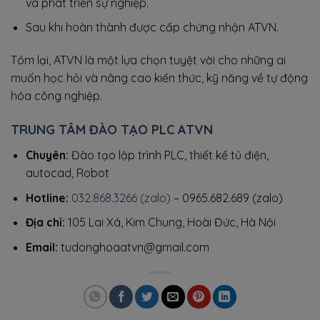
và phát triển sự nghiệp.
Sau khi hoàn thành được cấp chứng nhận ATVN.
Tóm lại, ATVN là một lựa chọn tuyệt vời cho những ai
muốn học hỏi và nâng cao kiến thức, kỹ năng về tự động
hóa công nghiệp.
TRUNG TÂM ĐÀO TẠO PLC ATVN
Chuyên:
Đào tạo lập trình PLC, thiết kế tủ điện,
autocad, Robot
Hotline:
032.868.3266 (zalo)
– 0965.682.689 (zalo)
Địa chỉ:
105 Lai Xá, Kim Chung, Hoài Đức, Hà Nội
Email:
tudonghoaatvn@gmail.com