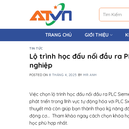
Skip
to
Tìm
content
kiếm:
TRANG CHỦ
GIỚI THIỆU
K
TIN TỨC
Lộ trình học đấu nối đầu ra 
nghiệp
POSTED ON
8 THÁNG 4, 2025
BY
MR ANH
Việc chọn lộ trình học đấu nối đầu ra PLC Sie
phát triển trong lĩnh vực tự động hóa với PLC 
thuyết mà còn giúp bạn thành thạo kỹ năng đấu 
động cơ… Tham khảo ngay cách chọn khóa học 
học phù hợp nhất.