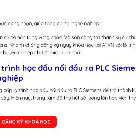
ợc công nhận, giúp tăng cơ hội nghề nghiệp.
 sẽ có nền tảng vững chắc. Và sẵn sàng trở thành kỹ sư ch
mens. Nhanh chóng đăng ký ngay khóa học tại ATVN với lộ trì
chuyên nghiệp chi tiết, hiệu quả nhất.
trình học đấu nối đầu ra PLC Sieme
nghiệp
cấp lộ trình học đấu nối đầu ra PLC Siemens để trở thành k
 cậy. Hiện nay, trung tâm đã thu hút số lượng lớn học viên th
ĐĂNG KÝ KHOÁ HỌC