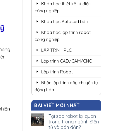
Khóa học thiết kế tủ điện
công nghiệp
Khóa học Autocad bản
kỹ
Khóa học lập trình robot
công nghiệp
 năng
LẬP TRÌNH PLC
nên
Lập trình CAD/CAM/CNC
Lập trình Robot
Nhận lập trình dây chuyền tự
động hóa
BÀI VIẾT MỚI NHẤT
khiển
Tại sao robot lại quan
13
trọng trong ngành điện
Th9
tử và bán dẫn?