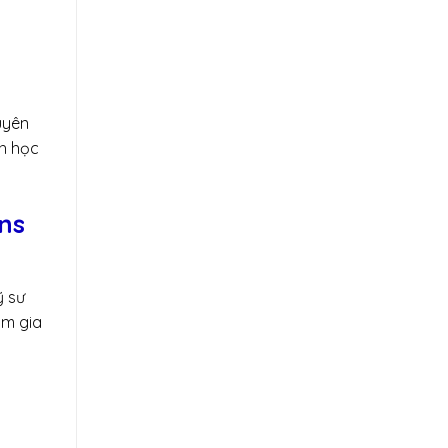
uyên
nh học
ns
ỹ sư
am gia