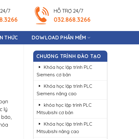
24/7
HỖ TRỢ 24/7
8.3266
032.868.3266
ẾN THỨC
DOWLOAD PHẦN MỀM
CHƯƠNG TRÌNH ĐÀO TẠO
Khóa học lập trình PLC
Siemens cơ bản
Khóa học lập trình PLC
Siemens nâng cao
 bạn
khóa học lập trình PLC
c lý
Mitsubishi cơ bản
 báo,
Khóa học lập trình PLC
khóa
Mitsubishi nâng cao