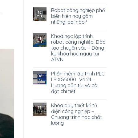
Robot công nghiệp phổ
.
12
biến hiện nay gồm
Th9
những loại nào?
Khoá học lập trình
11
robot công nghiệp: Đào
Th9
tạo chuyên sâu – Đăng
ký khóa học ngay tại
ATVN
Phần mềm lập trình PLC
06
LS XG5000_V4.24 –
Th9
Hướng dẫn tải và cài
đặt chi tiết
Khóa dạy thiết kế tủ
13
điện công nghiệp –
Th6
Chương trình học chất
lượng