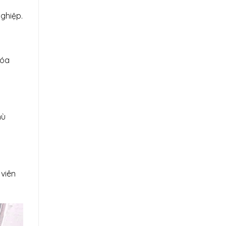
ghiệp.
hóa
hù
 viên