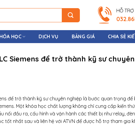
HỖ TRỢ 
032.86
HÓA HỌC
DỊCH VỤ
BẢNG GIÁ
CHIA SẺ KI
PLC Siemens để trở thành kỹ sư chuyên
mens để trở thành kỹ sư chuyên nghiệp là bước quan trọng để
Siemens. Một khóa học chất lượng không chỉ cung cấp kiến thứ
nối đầu ra, cấu hình và vận hành các thiết bị như relay, đèn
tốt nhất sau và liên hệ với ATVN để được hỗ trợ tham gia 