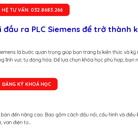
N HỆ TƯ VẤN: 032.8683.266
 đầu ra PLC Siemens để trở thành 
emens là bước quan trọng giúp bạn trang bị kiến thức và kỹ
ong lĩnh vực tự động hóa. Để lựa chọn khóa học phù hợp, bạn 
ĐĂNG KÝ KHOÁ HỌC
 bản đến nâng cao. Bao gồm cách đấu nối, cấu hình và điều 
ơ, van điện từ…