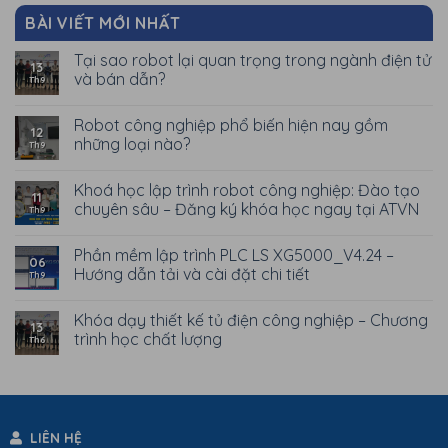
BÀI VIẾT MỚI NHẤT
Tại sao robot lại quan trọng trong ngành điện tử
13
và bán dẫn?
Th9
Robot công nghiệp phổ biến hiện nay gồm
12
những loại nào?
Th9
Khoá học lập trình robot công nghiệp: Đào tạo
11
chuyên sâu – Đăng ký khóa học ngay tại ATVN
Th9
Phần mềm lập trình PLC LS XG5000_V4.24 –
06
Hướng dẫn tải và cài đặt chi tiết
Th9
Khóa dạy thiết kế tủ điện công nghiệp – Chương
13
trình học chất lượng
Th6
LIÊN HỆ