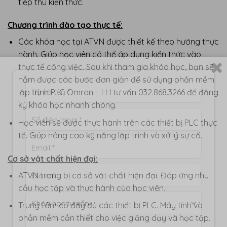
tiếp thu kiến thức.
Chương trình đào tạo thực tế:
Các khóa học tại ATVN được thiết kế theo hướng thực
hành. Giúp học viên có thể áp dụng kiến thức vào
thực tế công việc. Sau khi tham gia khóa học, bạn sẽ
nắm được các bước đơn giản để sử dụng phần mềm
lập trình PLC Omron – LH tư vấn 032.868.3266 để đăng
ký khóa học nhanh chóng.
Học viên sẽ được thực hành trên các thiết bị PLC thực
tế. Giúp nâng cao kỹ năng lập trình và xử lý sự cố.
Cơ sở vật chất hiện đại:
ATVN trang bị cơ sở vật chất hiện đại. Đáp ứng nhu
cầu học tập và thực hành của học viên.
Trung tâm có đầy đủ các thiết bị PLC. Máy tính và
phần mềm cần thiết cho việc giảng dạy và học tập.