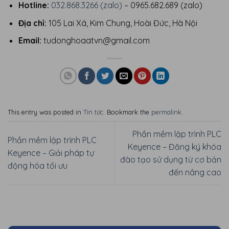
Hotline:
032.868.3266 (zalo)
– 0965.682.689 (zalo)
Địa chỉ:
105 Lai Xá, Kim Chung, Hoài Đức, Hà Nội
Email:
tudonghoaatvn@gmail.com
This entry was posted in
Tin tức
. Bookmark the
permalink
.
Phần mềm lập trình PLC
Phần mềm lập trình PLC
Keyence – Đăng ký khóa
Keyence – Giải pháp tự
đào tạo sử dụng từ cơ bản
động hóa tối ưu
đến nâng cao