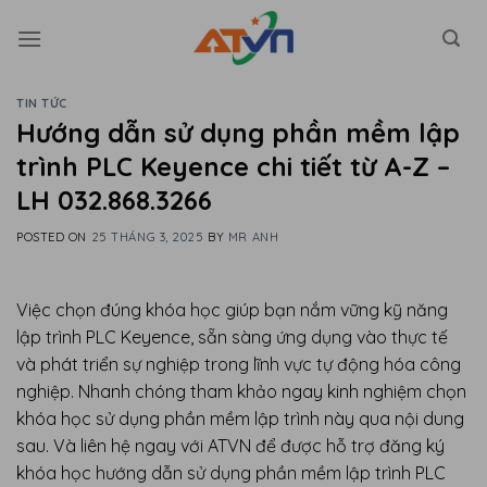
Skip
to
content
TIN TỨC
Hướng dẫn sử dụng phần mềm lập
trình PLC Keyence chi tiết từ A-Z –
LH 032.868.3266
POSTED ON
25 THÁNG 3, 2025
BY
MR ANH
Việc chọn đúng khóa học giúp bạn nắm vững kỹ năng
lập trình PLC Keyence, sẵn sàng ứng dụng vào thực tế
và phát triển sự nghiệp trong lĩnh vực tự động hóa công
nghiệp. Nhanh chóng tham khảo ngay kinh nghiệm chọn
khóa học sử dụng phần mềm lập trình này qua nội dung
sau. Và liên hệ ngay với ATVN để được hỗ trợ đăng ký
khóa học hướng dẫn sử dụng phần mềm lập trình PLC