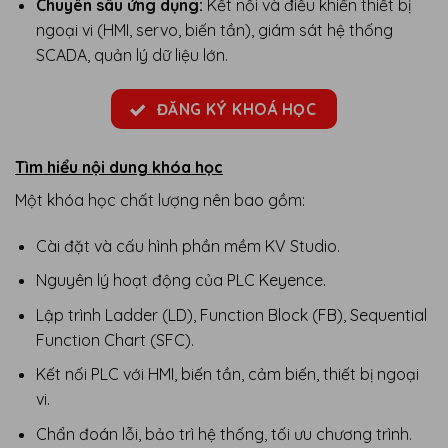
Chuyên sâu ứng dụng:
Kết nối và điều khiển thiết bị
ngoại vi (HMI, servo, biến tần), giám sát hệ thống
SCADA, quản lý dữ liệu lớn.
ĐĂNG KÝ KHOÁ HỌC
Tìm hiểu nội dung khóa học
Một khóa học chất lượng nên bao gồm:
Cài đặt và cấu hình phần mềm KV Studio.
Nguyên lý hoạt động của PLC Keyence.
Lập trình Ladder (LD), Function Block (FB), Sequential
Function Chart (SFC).
Kết nối PLC với HMI, biến tần, cảm biến, thiết bị ngoại
vi.
Chẩn đoán lỗi, bảo trì hệ thống, tối ưu chương trình.