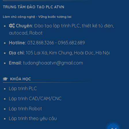
TRUNG TÂM ĐÀO TẠO PLC ATVN
Làm chủ công nghệ - Vững bước tương lai
Chuyên:
Đào tạo lập trình PLC, thiết kế tủ điện,
autocad, Robot
Hotline:
032.868.3266 - 0965.682.689
Địa chỉ:
105 Lai Xá, Kim Chung, Hoài Đức, Hà Nội
Email:
tudonghoaatvn@gmail.com
KHÓA HỌC
Lập trình PLC
Lập trình CAD/CAM/CNC
Lập trình Robot
Lập trình theo yêu cầu