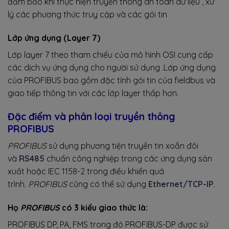
đảm bảo khi thực hiện truyền thông an toàn dữ liệu , xử
lý các phương thức truy cập và các gói tin
Lớp ứng dụng (Layer 7)
Lớp layer 7 theo tham chiếu của mô hình OSI cung cấp
các dịch vụ ứng dụng cho người sử dụng .Lớp ứng dụng
của PROFIBUS bao gồm đặc tính gói tin của fieldbus và
giao tiếp thông tin với các lớp layer thấp hơn.
Đặc điểm và phân loại truyền thông
PROFIBUS
PROFIBUS
sử dụng phương tiện truyền tin xoắn đôi
và
RS485
chuẩn công nghiệp trong các ứng dụng sản
xuất hoặc IEC 1158-2 trong điều khiển quá
trình.
PROFIBUS
cũng có thể sử dụng
Ethernet/TCP-IP
.
Họ
PROFIBUS
có 3 kiểu giao thức là:
PROFIBUS DP, PA, FMS trong đó PROFIBUS-DP được sử