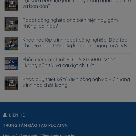
Tại sao robot lại quan trọng trong ngành điện tử
13
và bán dẫn?
Th9
Robot công nghiệp phổ biến hiện nay gồm
12
những loại nào?
Th9
Khoá học lập trình robot công nghiệp: Đào tạo
11
chuyên sâu – Đăng ký khóa học ngay tại ATVN
Th9
Phần mềm lập trình PLC LS XG5000_V4.24 –
06
Hướng dẫn tải và cài đặt chi tiết
Th9
Khóa dạy thiết kế tủ điện công nghiệp – Chương
13
trình học chất lượng
Th6
LIÊN HỆ
TRUNG TÂM ĐÀO TẠO PLC ATVN
Làm chủ công nghệ - Vững bước tương lai