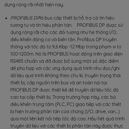
dụng rộng rãi nhất hiện nay.
PROFIBUS DP
là bus cấp thiết bị hỗ trợ cả tín hiệu
tương tự và tín hiệu phân tán. PROFIBUS DP được sử
dụng rộng rãi cho các đối tượng như hệ thống I/O,
điều khiển động cơ và biến tần. Profibus DP truyền
thông với tốc độ từ 9,6 Kbp -12 Mbp trong phạm vi từ
100-1200m. Nó là PROFIBUS hoạt động trên giao diện
RS485 chuẩn và đã được bổ sung một số đặc điểm
để phù hợp với các ứng dụng quá trình như đọc/ghi
dữ liệu quá trình không theo chu kì, truyền trạng thái
thiết bị, cấp nguồn trên bus và an toàn nội tại.
PROFIBUS DP được thiết kế để truyền dữ liệu tốc độ
cao tại cấp thiết bị. Trong trường hợp này, các bộ
điều khiển trung tâm (PLC, PC) giao tiếp với các thiết
bị hiện trường phân tán của chúng (I/O, drive, van…)
qua một liên kết nối tiếp tốc độ cao. Hầu hết quá trình
truyền dữ liệu với các thiết bị phân tán này được thực