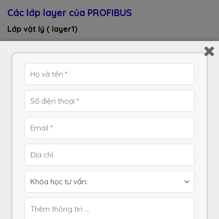
Các lớp layer của PROFIBUS
Lớp vật lý ( layer1)
Sử dụng phương thức truyền cơ bản với cáp xoắn đôi
có vỏ shield dựa theo chuẩn RS-485
Tốc độ truyền từ 9.6 Kbps đến 12Mbps . Tốc độ truyền
được áp dụng cho tất cả các thiết bị trên cùng bus
tín hiệu. Điều này có nghĩa là trên một bus tín hiệu
không thể có hai tốc độ truyền dữ liệu khác nhau.
Phương thức truyền RS-485 sử dụng cho PROFIBUS
được dựa theo semi-duplex , asynchronous và gap-
free synchronous. Dữ liệu được truyền trong gói tin
với 11 bit theo mã NRZ không trả về zero. Gói tin
truyền sẽ không bị thay đổi trong quá trình truyền dữ
liệu.