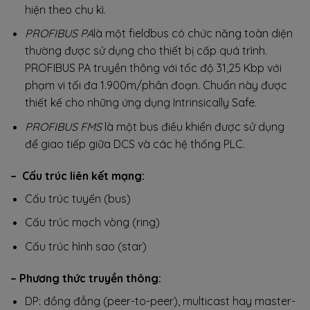
hiện theo chu kì.
PROFIBUS PA
là một fieldbus có chức năng toàn diện
thường được sử dụng cho thiết bị cấp quá trình.
PROFIBUS PA truyền thông với tốc độ 31,25 Kbp với
phạm vi tối đa 1.900m/phân đoạn. Chuẩn này được
thiết kế cho những ứng dụng Intrinsically Safe.
PROFIBUS FMS
là một bus điều khiển được sử dụng
để giao tiếp giữa DCS và các hệ thống PLC.
– Cấu trúc liên kết mạng:
Cấu trúc tuyến (bus)
Cấu trúc mạch vòng (ring)
Cấu trúc hình sao (star)
– Phương thức truyền thông:
DP: đồng đẳng (peer-to-peer), multicast hay master-