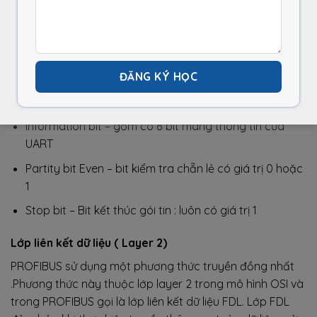
Trong đó:
Start bit – Bit bắt đầu gói tin : luôn có giá trị là 0
Information bit – gồm có 8 bit mang thông tin của
UART
Partity bit Even – bit kiểm tra chẵn lẻ có giá trị 0 hoặc
1
Stop bit – Bit kết thúc gói tin : luôn có giá trị 1
Lớp liên kết dữ liệu ( Layer 2)
PROFIBUS sử dụng một phương thức truyền đồng nhất
.Phương thức này thuộc lớp layer 2 trong mô hình OSI và
trong PROFIBUS gọi là lớp liên kết dữ liệu FDL. Lớp FDL