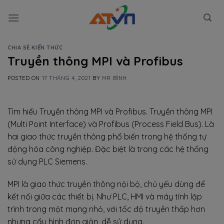
Skip
to
content
CHIA SẺ KIẾN THỨC
Truyền thông MPI và Profibus
POSTED ON
17 THÁNG 4, 2021
BY
MR BÌNH
Tìm hiểu Truyền thông MPI và Profibus. Truyền thông MPI
(Multi Point Interface) và Profibus (Process Field Bus). Là
hai giao thức truyền thông phổ biến trong hệ thống tự
động hóa công nghiệp. Đặc biệt là trong các hệ thống
sử dụng PLC Siemens.
MPI là giao thức truyền thông nội bộ, chủ yếu dùng để
kết nối giữa các thiết bị. Như PLC, HMI và máy tính lập
trình trong một mạng nhỏ, với tốc độ truyền thấp hơn
nhưng cấu hình đơn giản, dễ sử dụng.