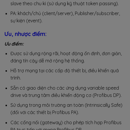
slave theo chu kì (sử dụng kỹ thuật token passing).
PA: khách/chủ (client/server), Publisher/subscriber,
sự kiện (event).
Ưu, nhược điểm:
Ưu điểm:
Được sử dụng rộng rãi, hoạt động ổn định, đơn giản,
đáng tín cậy dễ mở rộng hệ thống.
Hỗ trợ mạng tại các cấp độ thiết bị, điều khiển quá
trình.
Sẵn có giao diện cho các ứng dụng variable speed
drive và trung tâm điều khiển động cơ (Profibus DP).
Sử dụng trong môi trường an toàn (Intrinsically Safe)
(đối với các thiết bị Profibus PA).
Các cổng nối (gateway) cho phép tích hợp Profibus
PA trực tiếp với mạng Profibus DP.