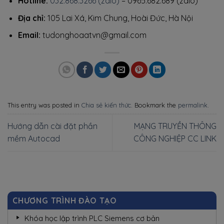
Hotline:
032.868.3266 (zalo)
– 0965.682.689 (zalo)
Địa chỉ:
105 Lai Xá, Kim Chung, Hoài Đức, Hà Nội
Email:
tudonghoaatvn@gmail.com
This entry was posted in
Chia sẻ kiến thức
. Bookmark the
permalink
.
Hướng dẫn cài đặt phần
MẠNG TRUYỀN THÔNG
mềm Autocad
CÔNG NGHIỆP CC LINK
CHƯƠNG TRÌNH ĐÀO TẠO
Khóa học lập trình PLC Siemens cơ bản