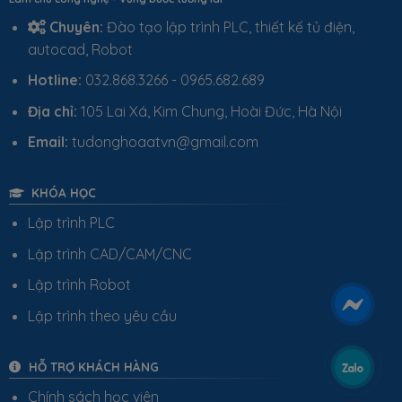
Chuyên:
Đào tạo lập trình PLC, thiết kế tủ điện,
autocad, Robot
Hotline:
032.868.3266 - 0965.682.689
Địa chỉ:
105 Lai Xá, Kim Chung, Hoài Đức, Hà Nội
Email:
tudonghoaatvn@gmail.com
KHÓA HỌC
Lập trình PLC
Lập trình CAD/CAM/CNC
Lập trình Robot
Lập trình theo yêu cầu
HỖ TRỢ KHÁCH HÀNG
Chính sách học viên