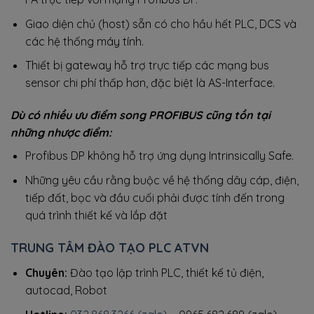
Giao diện chủ (host) sẵn có cho hầu hết PLC, DCS và
các hệ thống máy tính.
Thiết bị gateway hỗ trợ trực tiếp các mạng bus
sensor chi phí thấp hơn, đặc biệt là AS-Interface.
Dù có nhiều ưu điểm song PROFIBUS cũng tồn tại
những nhược điểm:
Profibus DP không hỗ trợ ứng dụng Intrinsically Safe.
Những yêu cầu rằng buộc về hệ thống dây cáp, điện,
tiếp đất, bọc và đầu cuối phải được tính đến trong
quá trình thiết kế và lắp đặt
TRUNG TÂM ĐÀO TẠO PLC ATVN
Chuyên:
Đào tạo lập trình PLC, thiết kế tủ điện,
autocad, Robot