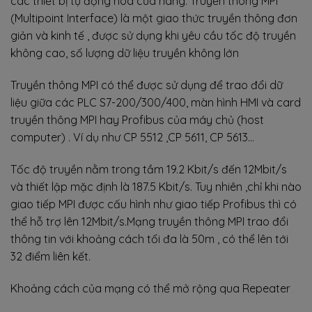
các thiết bị tự động hóa của hãng. Truyền thông MPI
(Multipoint Interface) là một giao thức truyền thông đơn
giản và kinh tế , được sử dụng khi yêu cầu tốc độ truyền
không cao, số lượng dữ liệu truyền không lớn
Truyền thông MPI có thể được sử dụng để trao đổi dữ
liệu giữa các PLC S7-200/300/400, màn hình HMI và card
truyền thông MPI hay Profibus của máy chủ (host
computer) . Ví dụ như CP 5512 ,CP 5611, CP 5613…
Tốc độ truyền nằm trong tầm 19.2 Kbit/s đến 12Mbit/s
và thiết lập mặc định là 187.5 Kbit/s. Tuy nhiên ,chỉ khi nào
giao tiếp MPI được cấu hình như giao tiếp Profibus thì có
thể hỗ trợ lên 12Mbit/s.Mạng truyền thông MPI trao đổi
thông tin với khoảng cách tối đa là 50m , có thể lên tới
32 điểm liên kết.
Khoảng cách của mạng có thể mở rộng qua Repeater