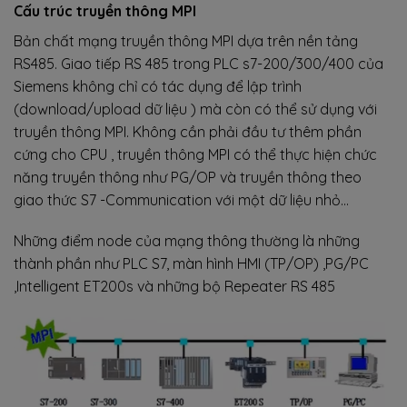
Cấu trúc truyền thông MPI
Bản chất mạng truyền thông MPI dựa trên nền tảng
RS485. Giao tiếp RS 485 trong PLC s7-200/300/400 của
Siemens không chỉ có tác dụng để lập trình
(download/upload dữ liệu ) mà còn có thể sử dụng với
truyền thông MPI. Không cần phải đầu tư thêm phần
cứng cho CPU , truyền thông MPI có thể thực hiện chức
năng truyền thông như PG/OP và truyền thông theo
giao thức S7 -Communication với một dữ liệu nhỏ…
Những điểm node của mạng thông thường là những
thành phần như PLC S7, màn hình HMI (TP/OP) ,PG/PC
,Intelligent ET200s và những bộ Repeater RS 485