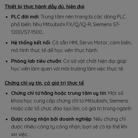
Thiết bị thực hành đầy đủ, hiện đại
PLC đời mới
: Trung tâm nên trang bị các dòng PLC
phổ biến. Như Mitsubishi FX/Q/iQ-R, Siemens S7-
1200/S7-1500…
Hệ thống kết nối
: Có sẵn HMI, Servo Motor, cảm biến,
mô hình thực tế để học viên thực hành.
Phòng lab tiêu chuẩn
: Cơ sở vật chất hiện đại giúp
học viên làm quen với môi trường làm việc thực tế.
Chứng chỉ uy tín, có giá trị thực tế
Chứng chỉ từ hãng hoặc trung tâm uy tín
: Một số
khóa học cung cấp chứng chỉ từ Mitsubishi, Siemens.
Hoặc các tổ chức đào tạo lớn, có giá trị trong ngành.
Được công nhận bởi doanh nghiệp
: Nếu chứng chỉ
được nhiều công ty công nhận, bạn sẽ có lợi thế khi
xin việc.