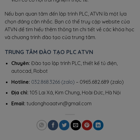
Nếu bạn quan tâm đến lập trình PLC, ATVN là một lựa
chọn đáng cân nhắc. Bạn có thể truy cập website của
ATVN để tìm hiểu thêm thông tin chi tiết về các khóa học
và chương trình đào tạo của trung tâm.
TRUNG TÂM ĐÀO TẠO PLC ATVN
Chuyên:
Đào tạo lập trình PLC, thiết kế tủ điện,
autocad, Robot
Hotline:
032.868.3266 (zalo)
– 0965.682.689 (zalo)
Địa chỉ:
105 Lai Xá, Kim Chung, Hoài Đức, Hà Nội
Email:
tudonghoaatvn@gmail.com