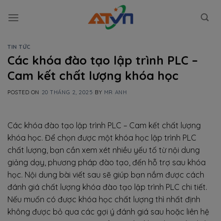
Skip
to
content
TIN TỨC
Các khóa đào tạo lập trình PLC –
Cam kết chất lượng khóa học
POSTED ON
20 THÁNG 2, 2025
BY
MR ANH
Các khóa đào tạo lập trình PLC – Cam kết chất lượng
khóa học. Để chọn được một khóa học lập trình PLC
chất lượng, bạn cần xem xét nhiều yếu tố từ nội dung
giảng dạy, phương pháp đào tạo, đến hỗ trợ sau khóa
học. Nội dung bài viết sau sẽ giúp bạn nắm được cách
đánh giá chất lượng khóa đào tạo lập trình PLC chi tiết.
Nếu muốn có được khóa học chất lượng thì nhất định
không được bỏ qua các gợi ý đánh giá sau hoặc liên hệ