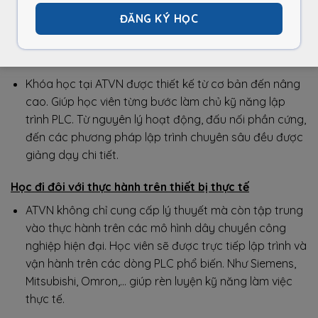
ĐĂNG KÝ KHOÁ HỌC
Lộ trình học bài bản, chuyên sâu từ A-Z
Khóa học tại ATVN được thiết kế từ cơ bản đến nâng
cao. Giúp học viên từng bước làm chủ kỹ năng lập
trình PLC. Từ nguyên lý hoạt động, đấu nối phần cứng,
đến các phương pháp lập trình chuyên sâu đều được
giảng dạy chi tiết.
Học đi đôi với thực hành trên thiết bị thực tế
ATVN không chỉ cung cấp lý thuyết mà còn tập trung
vào thực hành trên các mô hình dây chuyền công
nghiệp hiện đại. Học viên sẽ được trực tiếp lập trình và
vận hành trên các dòng PLC phổ biến. Như Siemens,
Mitsubishi, Omron,… giúp rèn luyện kỹ năng làm việc
thực tế.