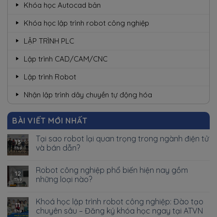
Khóa học Autocad bản
Khóa học lập trình robot công nghiệp
LẬP TRÌNH PLC
Lập trình CAD/CAM/CNC
Lập trình Robot
Nhận lập trình dây chuyền tự động hóa
BÀI VIẾT MỚI NHẤT
Tại sao robot lại quan trọng trong ngành điện tử
13
và bán dẫn?
Th9
Robot công nghiệp phổ biến hiện nay gồm
12
những loại nào?
Th9
Khoá học lập trình robot công nghiệp: Đào tạo
11
chuyên sâu – Đăng ký khóa học ngay tại ATVN
Th9