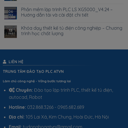
Phần mềm lập trình PLC LS XG5000_V4.24 –
06
Hướng dẫn tải và cài đặt chi tiết
Th9
Khóa dạy thiết kế tủ điện công nghiệp – Chương
13
trình học chất lượng
Th6
LIÊN HỆ
TRUNG TÂM ĐÀO TẠO PLC ATVN
Làm chủ công nghệ - Vững bước tương lai
Chuyên:
Đào tạo lập trình PLC, thiết kế tủ điện,
autocad, Robot
Hotline:
032.868.3266 - 0965.682.689
Địa chỉ:
105 Lai Xá, Kim Chung, Hoài Đức, Hà Nội
Email:
tudonghoaatvn@gmail.com