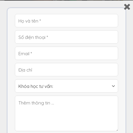
ATVN – Cung cấp các khóa đào tạo lập trình
PLC – Cam kết chất lượng khóa học
ATVN là một trong những trung tâm hàng đầu cung cấp
các khóa đào tạo lập trình PLC – Cam kết chất lượng
khóa học được nhiều học viên đánh giá cao và ưu tiên
lựa chọn. Đăng ký khóa học tại trung tâm, quý khách có
thể yên tâm về chất lượng đào tạo bởi: