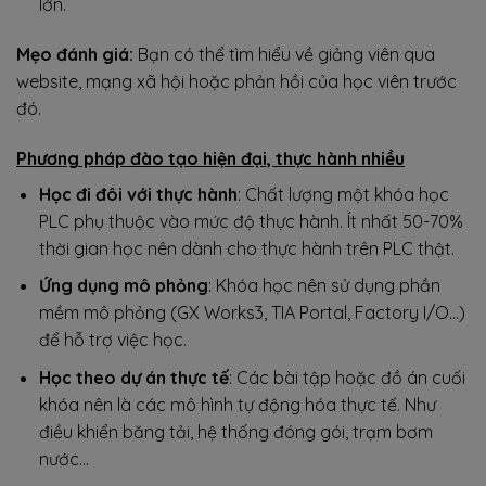
lớn.
Mẹo đánh giá:
Bạn có thể tìm hiểu về giảng viên qua
website, mạng xã hội hoặc phản hồi của học viên trước
đó.
Phương pháp đào tạo hiện đại, thực hành nhiều
Học đi đôi với thực hành
: Chất lượng một khóa học
PLC phụ thuộc vào mức độ thực hành. Ít nhất 50-70%
thời gian học nên dành cho thực hành trên PLC thật.
Ứng dụng mô phỏng
: Khóa học nên sử dụng phần
mềm mô phỏng (GX Works3, TIA Portal, Factory I/O…)
để hỗ trợ việc học.
Học theo dự án thực tế
: Các bài tập hoặc đồ án cuối
khóa nên là các mô hình tự động hóa thực tế. Như
điều khiển băng tải, hệ thống đóng gói, trạm bơm
nước…